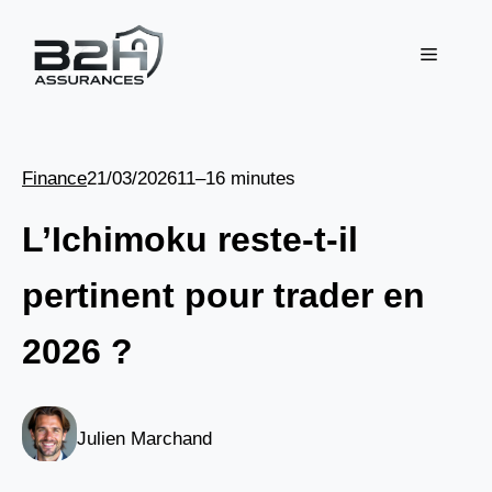
Aller
au
Menu
contenu
Finance
21/03/2026
11–16 minutes
L’Ichimoku reste-t-il
pertinent pour trader en
2026 ?
Julien Marchand