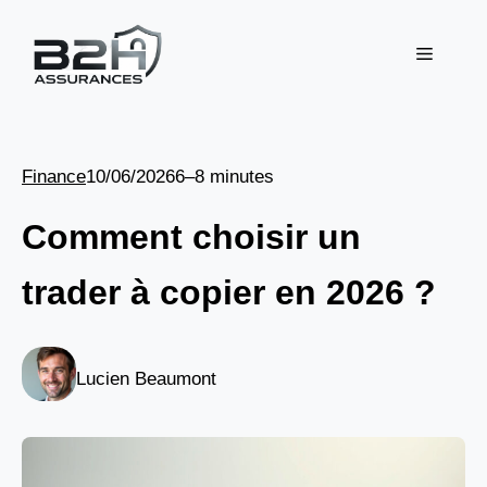
Aller
au
Menu
contenu
Finance
10/06/2026
6–8 minutes
Comment choisir un
trader à copier en 2026 ?
Lucien Beaumont