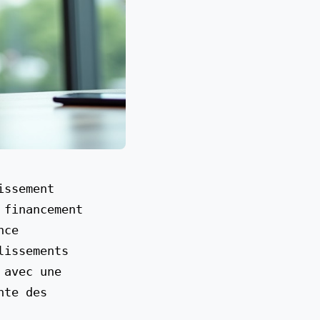
financement 
ce 
issements 
avec une 
te des 