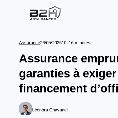
Aller
au
contenu
Assurance
26/05/2026
10–16 minutes
Assurance emprun
garanties à exiger
financement d’off
Léonora Chavanel