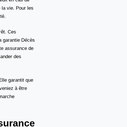
la vie. Pour les
té.
rêt. Ces
la garantie Décès
ute assurance de
mander des
lle garantit que
veniez à être
émarche
ssurance