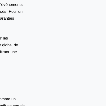
 d’événements
écès. Pour un
garanties
r les
 global de
ffrant une
 comme un
rédit en cas de