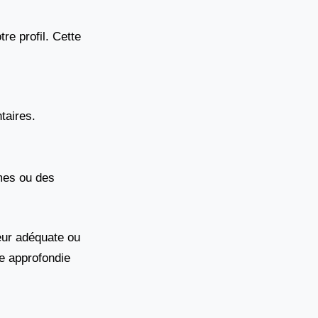
re profil. Cette
taires.
imes ou des
eur adéquate ou
ce approfondie