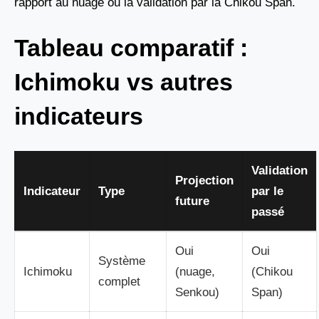
rapport au nuage ou la validation par la Chikou Span.
Tableau comparatif :
Ichimoku vs autres
indicateurs
Validation
Projection
Indicateur
Type
par le
future
passé
Oui
Oui
Système
Ichimoku
(nuage,
(Chikou
complet
Senkou)
Span)