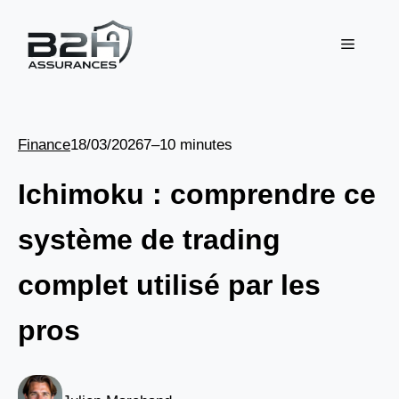
Aller
au
Menu
contenu
Finance
18/03/2026
7–10 minutes
Ichimoku : comprendre ce
système de trading
complet utilisé par les
pros