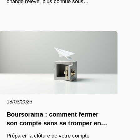
change relevé, plus connue sous
l’acronyme LCR, reste un pilier des
échanges commerciaux entre
professionnels. Pourtant,
18/03/2026
Boursorama : comment fermer
son compte sans se tromper en
2026 ?
Préparer la clôture de votre compte