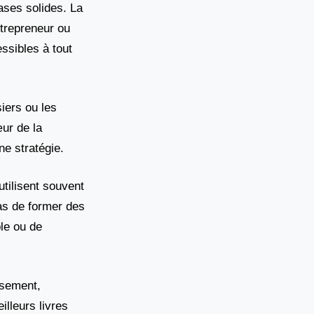
ases solides. La
ntrepreneur ou
ssibles à tout
iers ou les
œur de la
ne stratégie.
tilisent souvent
pas de former des
le ou de
ssement,
illeurs livres