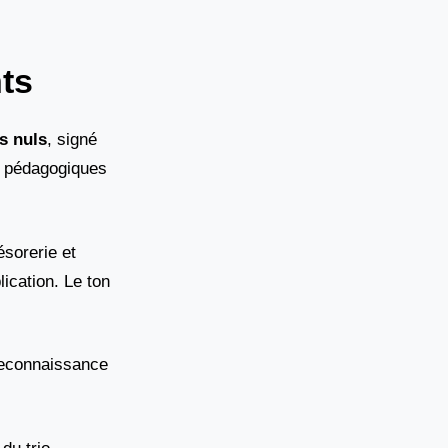
ts
s nuls
, signé
es pédagogiques
ésorerie et
ication. Le ton
 reconnaissance