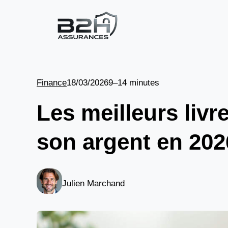
Aller
au
contenu
Finance
18/03/2026
9–14 minutes
Les meilleurs livr
son argent en 202
Julien Marchand