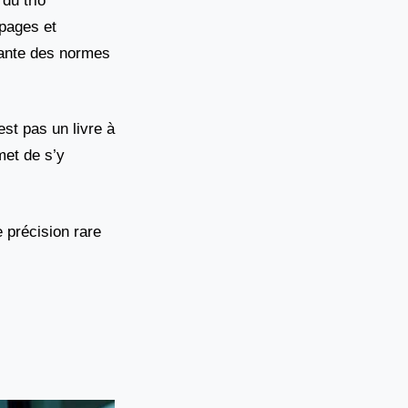
 du trio
 pages et
tante des normes
st pas un livre à
met de s’y
e précision rare