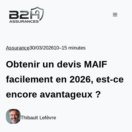
Aller
au
Menu
contenu
Assurance
30/03/2026
10–15 minutes
Obtenir un devis MAIF
facilement en 2026, est-ce
encore avantageux ?
Thibault Lefèvre