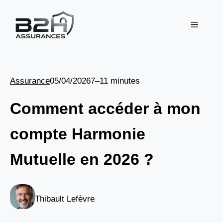
Aller
au
Menu
contenu
Assurance
05/04/2026
7–11 minutes
Comment accéder à mon
compte Harmonie
Mutuelle en 2026 ?
Thibault Lefèvre