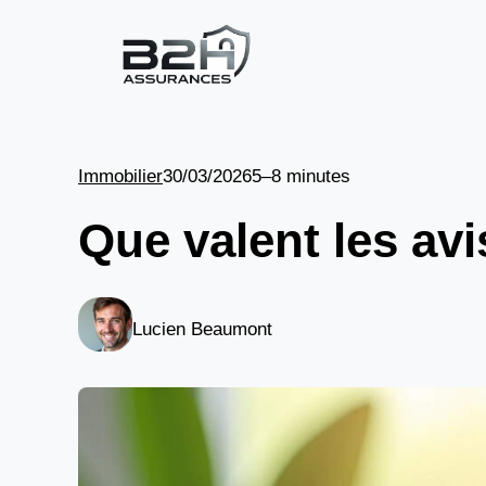
Aller
au
contenu
Immobilier
30/03/2026
5–8 minutes
Que valent les av
Lucien Beaumont