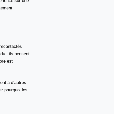
périence sur une
ctement
recontactés
du : ils pensent
bre est
ent à d’autres
er pourquoi les