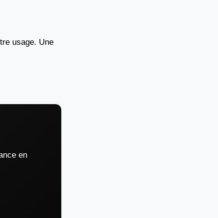
otre usage. Une
rance en