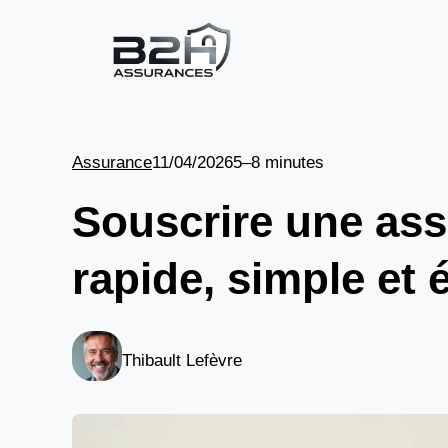
Aller
au
contenu
Assurance
11/04/2026
5–8 minutes
Souscrire une ass
rapide, simple et
Thibault Lefèvre