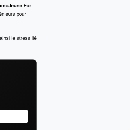
mmoJeune For
génieurs pour
insi le stress lié