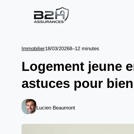
Aller
au
contenu
Immobilier
18/03/2026
8–12 minutes
Logement jeune en
astuces pour bien
Lucien Beaumont