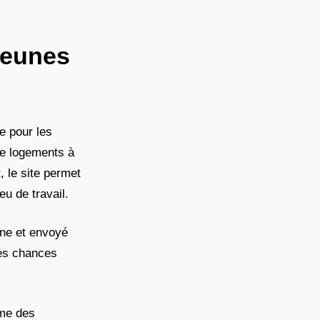
jeunes
e pour les
de logements à
, le site permet
eu de travail.
gne et envoyé
les chances
ême des