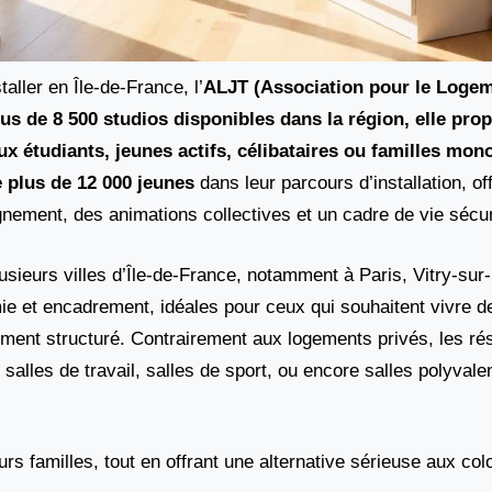
taller en Île-de-France, l’
ALJT (Association pour le Loge
lus de 8 500 studios
disponibles dans la région, elle pro
x étudiants, jeunes actifs, célibataires ou familles mon
e plus de
12 000 jeunes
dans leur parcours d’installation, of
gnement, des animations collectives et un cadre de vie sécur
usieurs villes d’Île-de-France, notamment à Paris, Vitry-su
ie et encadrement, idéales pour ceux qui souhaitent vivre 
ment structuré. Contrairement aux logements privés, les ré
lles de travail, salles de sport, ou encore salles polyvale
urs familles, tout en offrant une alternative sérieuse aux col