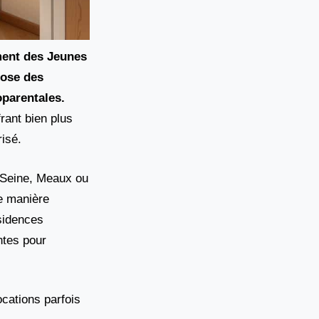
ment des Jeunes
pose des
oparentales.
frant bien plus
isé.
r-Seine, Meaux ou
de manière
sidences
ntes pour
ocations parfois